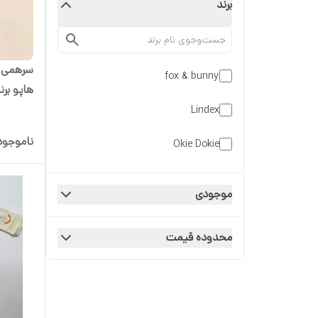
برند
سرهمی ج
fox & bunny
هاپو برند & bunny
Lindex
ناموجود
Okie Dokie
موجودی
محدوده قیمت