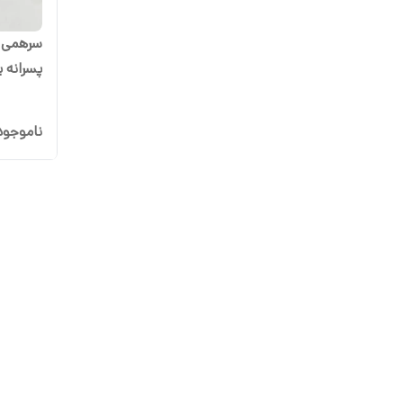
سرهمی جو
پسرانه برند unny
ناموجود