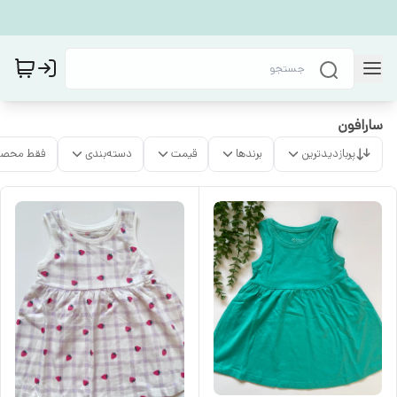
سارافون
پربازدیدترین
برندها
قیمت
دسته‌بندی
فقط محصو