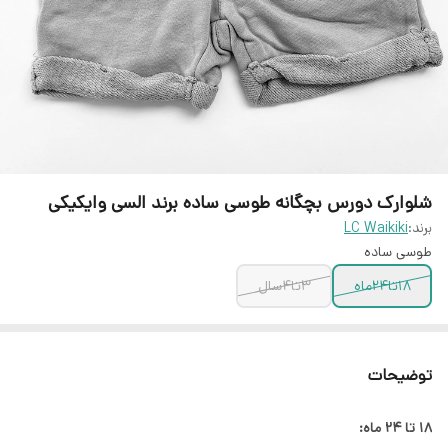
شلوارک دورس بچگانه طوسی ساده برند السی وایکیکی
برند:
LC Waikiki
طوسی ساده
۱۸تا۲۴ماه
۳تا۴سال
توضیحات
۱۸ تا
۲۴ ماه: