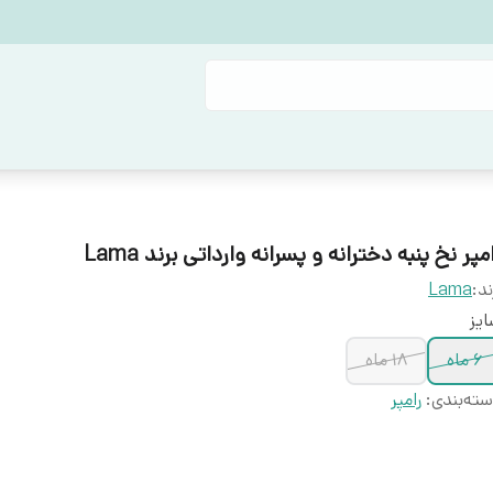
مپر نخ پنبه دخترانه و پسرانه وارداتی برند Lama
ند:
Lama
یز
۶ ماه
۱۸ ماه
ته‌بندی
:
رامپر