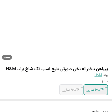
پیراهن دخترانه نخی صورتی طرح اسب تک شاخ برند H&M
برند:
H&M
سایز
۴ تا ۶ سال
۶ تا ۸ سال