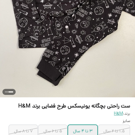
ست راحتی بچگانه یونیسکس طرح فضایی برند H&M
برند:
H&M
سایز
۱.۵ تا ۲ سال
۳ تا ۴ سال
۵ تا ۶ سال
۷ تا ۸ سال