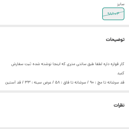
سایز
۹۸/۱۰۴
توضیحات
کار قواره داره لطفا طبق سانتی متری که اینجا نوشته شده ثبت سفارش
کنید
قد سرشانه تا مچ : ۹۰ / سرشانه تا فاق : ۵۸ / عرض سینه : ۳۳ / قد آستین
: ۳۷/۵ /
نظرات